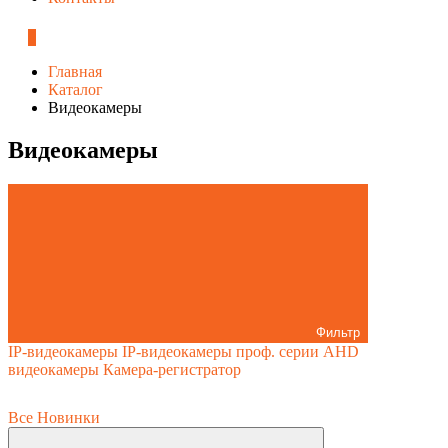
0
Главная
Каталог
Видеокамеры
Видеокамеры
Фильтр
IP-видеокамеры
IP-видеокамеры проф. серии
AHD
видеокамеры
Камера-регистратор
Все
Новинки