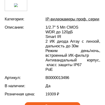
Категория:
IP-видеокамеры проф. серии
Описание:
1/2.7" 5 Мп CMOS
WDR до 120дБ
Smart IR
2 ИК диода Array с линзой,
дальность до 30м
Режим день/ночь,
встроенный ИК-фильтр
Антивандальный корпус,
класс защиты IР67
PoE
Артикул:
В0000013496
В наличии:
Да
Розничная цена:
19309 ₽