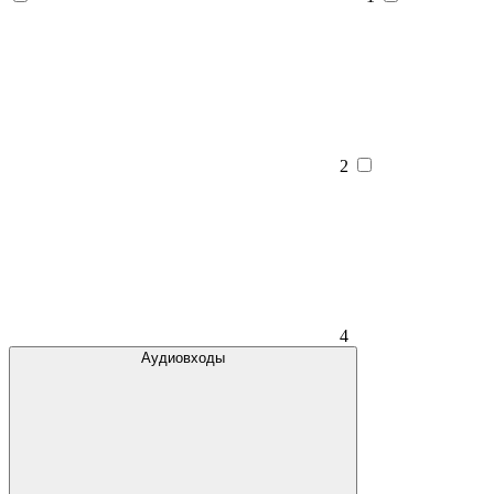
2
4
Аудиовходы