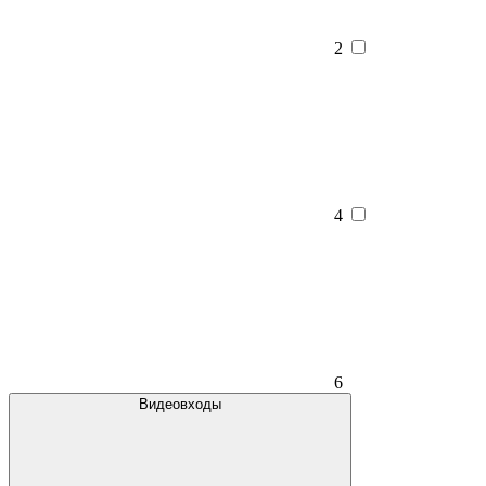
2
4
6
Видеовходы