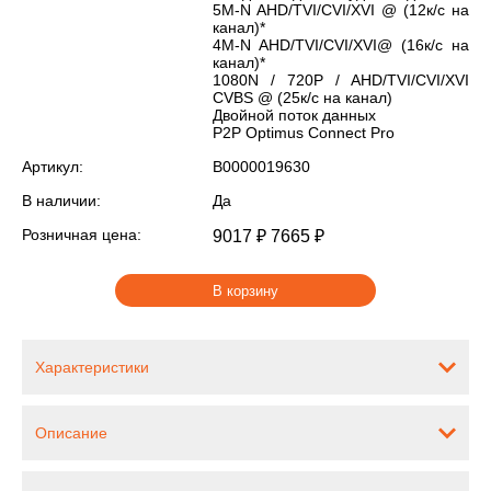
5M-N AHD/TVI/CVI/XVI @ (12к/с на
канал)*
4M-N AHD/TVI/CVI/XVI@ (16к/с на
канал)*
1080N / 720P / AHD/TVI/CVI/XVI
CVBS @ (25к/с на канал)
Двойной поток данных
P2P Optimus Connect Pro
Артикул:
В0000019630
В наличии:
Да
Розничная цена:
9017 ₽
7665 ₽
В корзину
Характеристики
Описание