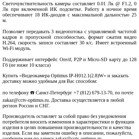
Светочувствительность камеры составляет 0.01 Лк @ F1.2, 0
Лк при включенной ИК подсветке. Работу в ночное время
обеспечивают 18 ИК-диодов с максимальной дальностью 25
м.
Позволяет передавать 3 видеопотока с управляемой частотой
кадров и пропускной способностью, формат сжатия видео
H.264, скорость записи составляет 30 к/с. Имеет встроенный
Wi-Fi модуль.
Поддерживает интерфейс Onvif, P2P и Micro-SD карту до 128
Гб (не ниже 10 класса)
Купить «Видеокамера Optimus IP-H012.1(2.8)W» и заказать
доставку можно удобным для Вас способом:
по телефону ☎️ Санкт-Петербург +7 (812) 679-13-70, по почте
zakaz@cctv-optimus.ru. Доставка осуществляется в любой
регион России и СНГ.
Производитель оставляет за собой право без уведомления
потребителя вносить изменения в характеристики и функции
изделия в целях повышения производительности и качества
изделия. Если вы заметили ошибку в описании, пожалуйста,
сообщите нам по адресу zakaz@cctv-optimus.ru