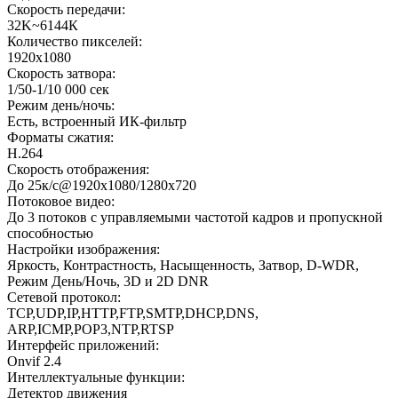
Скорость передачи:
32K~6144К
Количество пикселей:
1920x1080
Скорость затвора:
1/50-1/10 000 сек
Режим день/ночь:
Есть, встроенный ИК-фильтр
Форматы сжатия:
H.264
Скорость отображения:
До 25к/с@1920х1080/1280х720
Потоковое видео:
До 3 потоков с управляемыми частотой кадров и пропускной
способностью
Настройки изображения:
Яркость, Контрастность, Насыщенность, Затвор, D-WDR,
Режим День/Ночь, 3D и 2D DNR
Сетевой протокол:
TCP,UDP,IP,HTTP,FTP,SMTP,DHCP,DNS,
ARP,ICMP,POP3,NTP,RTSP
Интерфейс приложений:
Onvif 2.4
Интеллектуальные функции:
Детектор движения