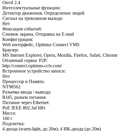
Onvif 2.4
Интеллектуальные функции:
Детектор движения, Определение людей
Сигнал на тревожном выходе:
Нет
Фиксация событий:
Снимок экрана, Отправка на E-mail
Конфигурация:
Web интерфейс, Optimus Connect VMS
Браузер:
MS Internet Explorer, Opera, Mozilla, Firefox, Safari, Chrome
Облачный сервис P2P:
http://connect.optimus-cctv.com/
Встроенное устройство записи:
Нет
Процессор и Память:
NT98562
Разъемы ввода / вывода:
RJ45, разъем питания
Питание через Ethernet:
PoE IEEE 802.3af 6Вт
Масса:
160 г
Подсветка:
4 диода (warm-light, до 20м); 4 ИК-диода (до 20м)