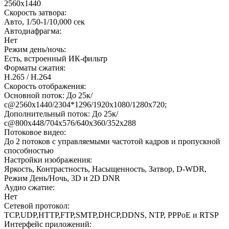
2560х1440
Скорость затвора:
Авто, 1/50-1/10,000 сек
Автодиафрагма:
Нет
Режим день/ночь:
Есть, встроенный ИК-фильтр
Форматы сжатия:
H.265 / H.264
Скорость отображения:
Основной поток: До 25к/
с@2560x1440/2304*1296/1920х1080/1280x720;
Дополнительный поток: До 25к/
с@800x448/704х576/640x360/352х288
Потоковое видео:
До 2 потоков с управляемыми частотой кадров и пропускной
способностью
Настройки изображения:
Яркость, Контрастность, Насыщенность, Затвор, D-WDR,
Режим День/Ночь, 3D и 2D DNR
Аудио сжатие:
Нет
Сетевой протокол:
TCP,UDP,HTTP,FTP,SMTP,DHCP,DDNS, NTP, PPPoE и RTSP
Интерфейс приложений: