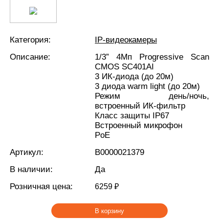
Категория:
IP-видеокамеры
Описание:
1/3” 4Мп Progressive Scan
CMOS SC401AI
3 ИК-диода (до 20м)
3 диода warm light (до 20м)
Режим день/ночь,
встроенный ИК-фильтр
Класс защиты IР67
Встроенный микрофон
PoE
Артикул:
В0000021379
В наличии:
Да
Розничная цена:
6259 ₽
В корзину