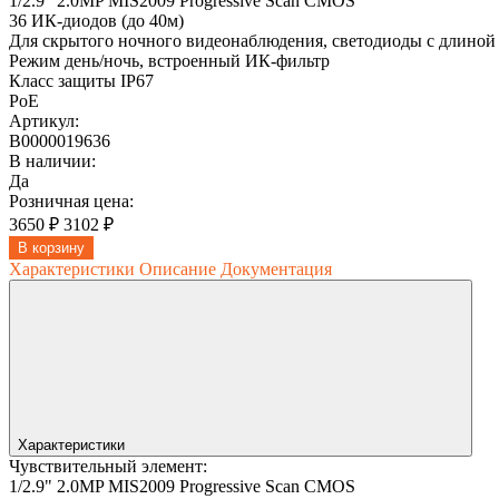
1/2.9" 2.0MP MIS2009 Progressive Scan CMOS
36 ИК-диодов (до 40м)
Для скрытого ночного видеонаблюдения, светодиоды с длиной
Режим день/ночь, встроенный ИК-фильтр
Класс защиты IР67
PoE
Артикул:
В0000019636
В наличии:
Да
Розничная цена:
3650 ₽
3102 ₽
В корзину
Характеристики
Описание
Документация
Характеристики
Чувствительный элемент:
1/2.9" 2.0MP MIS2009 Progressive Scan CMOS