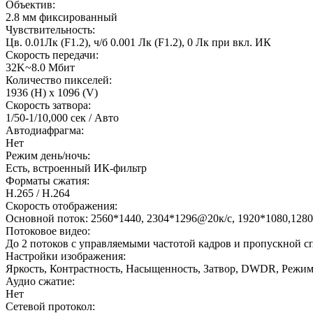
Объектив:
2.8 мм фиксированный
Чувствительность:
Цв. 0.01Лк (F1.2), ч/б 0.001 Лк (F1.2), 0 Лк при вкл. ИК
Скорость передачи:
32K~8.0 Мбит
Количество пикселей:
1936 (H) x 1096 (V)
Скорость затвора:
1/50-1/10,000 сек / Авто
Автодиафрагма:
Нет
Режим день/ночь:
Есть, встроенный ИК-фильтр
Форматы сжатия:
H.265 / H.264
Скорость отображения:
Основной поток: 2560*1440, 2304*1296@20к/с, 1920*1080,128
Потоковое видео:
До 2 потоков с управляемыми частотой кадров и пропускной 
Настройки изображения:
Яркость, Контрастность, Насыщенность, Затвор, DWDR, Режи
Аудио сжатие:
Нет
Сетевой протокол: