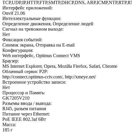
TCP,UDP,IP,HTTP,FTP,SMTP,DHCP,DNS, ARP,ICMP,NTP,RTP,R
Интерфейс приложений:
Onvif 21.06
Интеллектуальные функции:
Определение движения, Определение людей
Сигнал на тревожном выходе:
Нет
Фиксация событий:
Снимок экрана, Отправка на E-mail
Конфигурация:
Web интерфейс, Optimus Connect VMS
Браузер:
MS Internet Explorer, Opera, Mozilla Firefox, Safari, Chrome
Облачный сервис P2P:
http://connect.optimus-cctv.com/, http://xmeye.net/
Встроенное устройство записи:
Нет
Процессор и Память:
GK7205V210
Разъемы ввода / вывода:
RJ45, разъем питания
Питание через Ethernet:
PoE IEEE 802.3af 6Вт
Масса:
185 г