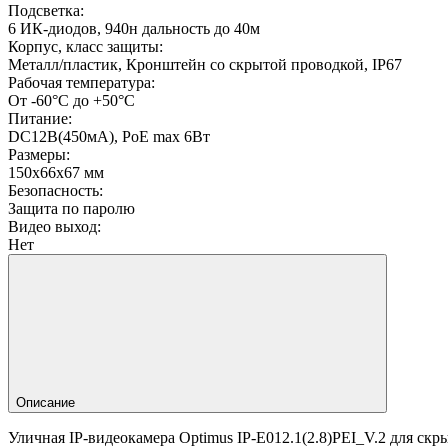
Подсветка:
6 ИК-диодов, 940н дальность до 40м
Корпус, класс защиты:
Металл/пластик, Кронштейн со скрытой проводкой, IP67
Рабочая температура:
От -60°С до +50°С
Питание:
DC12В(450мА), PoE max 6Вт
Размеры:
150х66х67 мм
Безопасность:
Защита по паролю
Видео выход:
Нет
Описание
Уличная IP-видеокамера Optimus IP-E012.1(2.8)PEI_V.2 для ск