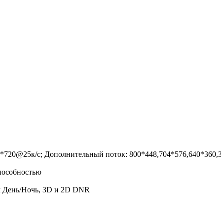
0*720@25к/с; Дополнительный поток: 800*448,704*576,640*360,
способностью
м День/Ночь, 3D и 2D DNR