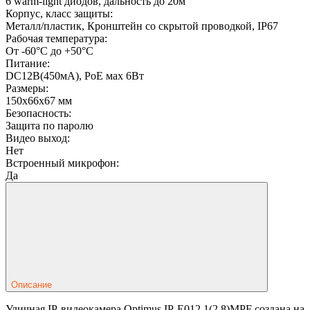
6 warm-light диодов, дальность до 20м
Корпус, класс защиты:
Металл/пластик, Кронштейн со скрытой проводкой, IP67
Рабочая температура:
От -60°С до +50°С
Питание:
DC12В(450мА), PoE мах 6Вт
Размеры:
150х66х67 мм
Безопасность:
Защита по паролю
Видео выход:
Нет
Встроенный микрофон:
Да
Описание
Уличная IP-видеокамера Optimus IP-E012.1(2.8)MPF создана на