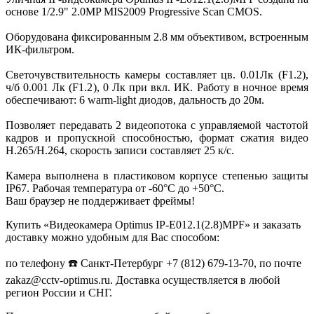
основе 1/2.9" 2.0MP MIS2009 Progressive Scan CMOS.
Оборудована фиксированным 2.8 мм объективом, встроенным
ИК-фильтром.
Светочувствительность камеры составляет цв. 0.01Лк (F1.2),
ч/б 0.001 Лк (F1.2), 0 Лк при вкл. ИК. Работу в ночное время
обеспечивают: 6 warm-light диодов, дальность до 20м.
Позволяет передавать 2 видеопотока с управляемой частотой
кадров и пропускной способностью, формат сжатия видео
H.265/H.264, скорость записи составляет 25 к/с.
Камера выполнена в пластиковом корпусе степенью защиты
IP67. Рабочая температура от -60°С до +50°С.
Ваш браузер не поддерживает фреймы!
Купить «Видеокамера Optimus IP-E012.1(2.8)MPF» и заказать
доставку можно удобным для Вас способом:
по телефону ☎️ Санкт-Петербург +7 (812) 679-13-70, по почте
zakaz@cctv-optimus.ru. Доставка осуществляется в любой
регион России и СНГ.