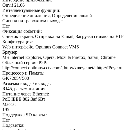
Onvif 21.06
Интеллектуальные функции:
Определение движения, Определение людей
Сигнал на тревожном выходе:
Нет
Фиксация событий:
Снимок экрана, Отправка на E-mail, Загрузка снимка на FTP
Конфигурация:
Web интерфейс, Optimus Connect VMS
Браузер:
MS Internet Explorer, Opera, Mozilla Firefox, Safari, Chrome
Облачный сервис P2P:
http://connect.optimus-cctv.com/, http://xmeye.net/; http://IPeye.ru
Процессор и Память:
GK7205V500
Разъемы ввода / вывода:
RJ45, разъем питания
Питание через Ethernet:
PoE IEEE 802.3af 6Вт
Масса:
195 г
Поддержка SD карты :
Нет
Подсветка: