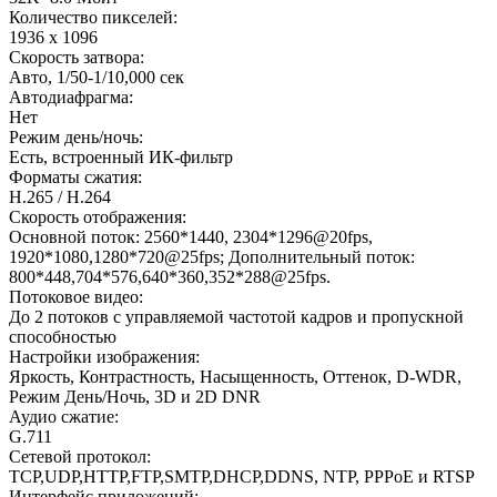
Количество пикселей:
1936 x 1096
Скорость затвора:
Авто, 1/50-1/10,000 сек
Автодиафрагма:
Нет
Режим день/ночь:
Есть, встроенный ИК-фильтр
Форматы сжатия:
H.265 / H.264
Скорость отображения:
Основной поток: 2560*1440, 2304*1296@20fps,
1920*1080,1280*720@25fps; Дополнительный поток:
800*448,704*576,640*360,352*288@25fps.
Потоковое видео:
До 2 потоков с управляемой частотой кадров и пропускной
способностью
Настройки изображения:
Яркость, Контрастность, Насыщенность, Оттенок, D-WDR,
Режим День/Ночь, 3D и 2D DNR
Аудио сжатие:
G.711
Сетевой протокол:
TCP,UDP,HTTP,FTP,SMTP,DHCP,DDNS, NTP, PPPoE и RTSP
Интерфейс приложений: