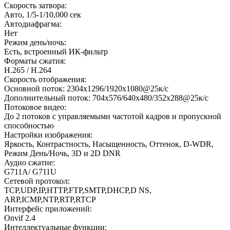
Скорость затвора:
Авто, 1/5-1/10,000 сек
Автодиафрагма:
Нет
Режим день/ночь:
Есть, встроенный ИК-фильтр
Форматы сжатия:
H.265 / H.264
Скорость отображения:
Основной поток: 2304x1296/1920х1080@25к/с
Дополнительный поток: 704x576/640х480/352х288@25к/с
Потоковое видео:
До 2 потоков с управляемыми частотой кадров и пропускной
способностью
Настройки изображения:
Яркость, Контрастность, Насыщенность, Оттенок, D-WDR,
Режим День/Ночь, 3D и 2D DNR
Аудио сжатие:
G711A/ G711U
Сетевой протокол:
TCP,UDP,IP,HTTP,FTP,SMTP,DHCP,D NS,
ARP,ICMP,NTP,RTP,RTCP
Интерфейс приложений:
Onvif 2.4
Интеллектуальные функции: