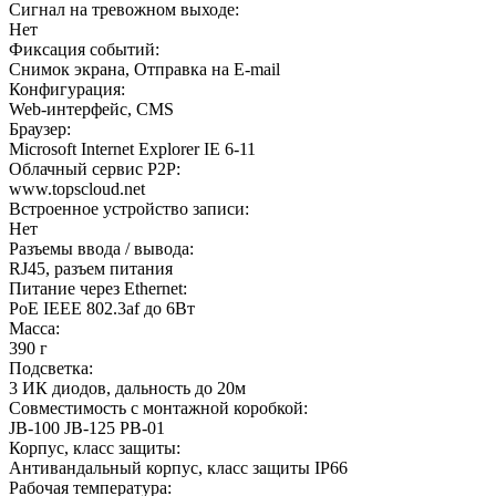
Сигнал на тревожном выходе:
Нет
Фиксация событий:
Снимок экрана, Отправка на E-mail
Конфигурация:
Web-интерфейс, CMS
Браузер:
Microsoft Internet Explorer IE 6-11
Облачный сервис P2P:
www.topscloud.net
Встроенное устройство записи:
Нет
Разъемы ввода / вывода:
RJ45, разъем питания
Питание через Ethernet:
PoE IEEE 802.3af до 6Вт
Масса:
390 г
Подсветка:
3 ИК диодов, дальность до 20м
Совместимость с монтажной коробкой:
JB-100 JB-125 PB-01
Корпус, класс защиты:
Антивандальный корпус, класс защиты IР66
Рабочая температура: