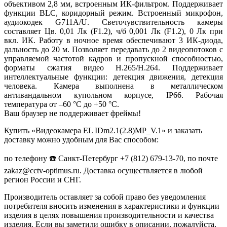
объективом 2,8 мм, встроенным ИК-фильтром. Поддерживает
функции BLC, коридорный режим. Встроенный микрофон,
аудиокодек G711A/U. Светочувствительность камеры
составляет Цв. 0,01 Лк (F1.2), ч/б 0,001 Лк (F1.2), 0 Лк при
вкл. ИК. Работу в ночное время обеспечивают 3 ИК-диода,
дальность до 20 м. Позволяет передавать до 2 видеопотоков с
управляемой частотой кадров и пропускной способностью,
форматы сжатия видео H.265/H.264. Поддерживает
интеллектуальные функции: детекция движения, детекция
человека. Камера выполнена в металлическом
антивандальном купольном корпусе, IP66. Рабочая
температура от –60 °С до +50 °С.
Ваш браузер не поддерживает фреймы!
Купить «Видеокамера EL IDm2.1(2.8)MP_V.1» и заказать
доставку можно удобным для Вас способом:
по телефону ☎️ Санкт-Петербург +7 (812) 679-13-70, по почте
zakaz@cctv-optimus.ru. Доставка осуществляется в любой
регион России и СНГ.
Производитель оставляет за собой право без уведомления
потребителя вносить изменения в характеристики и функции
изделия в целях повышения производительности и качества
изделия. Если вы заметили ошибку в описании, пожалуйста,