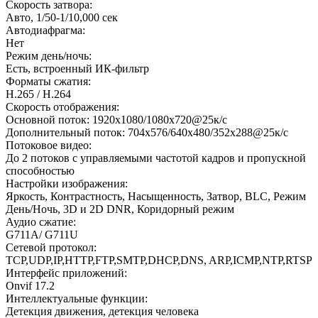
Скорость затвора:
Авто, 1/50-1/10,000 сек
Автодиафрагма:
Нет
Режим день/ночь:
Есть, встроенный ИК-фильтр
Форматы сжатия:
H.265 / H.264
Скорость отображения:
Основной поток: 1920х1080/1080х720@25к/с
Дополнительный поток: 704x576/640х480/352х288@25к/с
Потоковое видео:
До 2 потоков с управляемыми частотой кадров и пропускной
способностью
Настройки изображения:
Яркость, Контрастность, Насыщенность, Затвор, BLC, Режим
День/Ночь, 3D и 2D DNR, Коридорный режим
Аудио сжатие:
G711A/ G711U
Сетевой протокол:
TCP,UDP,IP,HTTP,FTP,SMTP,DHCP,DNS, ARP,ICMP,NTP,RTSP
Интерфейс приложений:
Onvif 17.2
Интеллектуальные функции:
Детекция движения, детекция человека