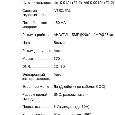
Чувствительность:
Цв. 0.01Лк (F1.2), ч/б 0.001Лк (F1.
Система
NTSC/PAL
видеосигнала:
Потребляемая
450 мА
мощность:
Режимы работы:
AHD/TVI – 5MP@20к/с, 4MP@25к/с,
Цвет:
Белый
Режим день/ночь:
Авто
Масса:
170 г
DNR:
2D, 3D
Электронный
Авто
затвор, скорость:
Экранное меню :
Да (Джойстик на кабеле, СОС)
Разъем ввода/
BNC, разъем питания
вывода:
Подсветка:
6 Ик-диодов (до 30м)
Корпус, класс
Металл, пластик, IP67