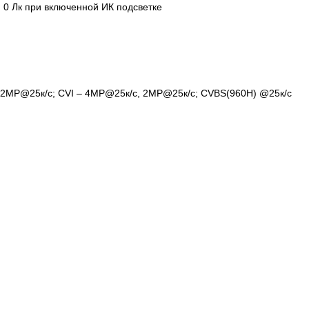
2), 0 Лк при включенной ИК подсветке
 2МР@25к/с; CVI – 4MP@25к/с, 2МР@25к/с; CVBS(960H) @25к/с