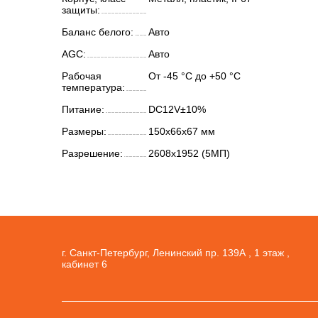
защиты:
Баланс белого:
Авто
AGC:
Авто
Рабочая
От -45 °С до +50 °С
температура:
Питание:
DC12V±10%
Размеры:
150х66х67 мм
Разрешение:
2608x1952 (5МП)
г. Санкт-Петербург, Ленинский пр. 139А , 1 этаж ,
кабинет 6