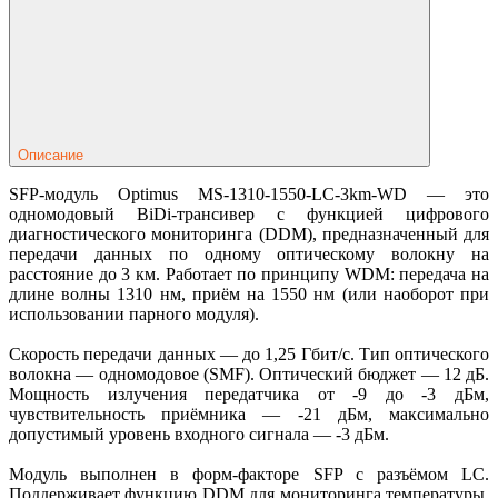
Описание
SFP-модуль Optimus MS-1310-1550-LC-3km-WD — это
одномодовый BiDi-трансивер с функцией цифрового
диагностического мониторинга (DDM), предназначенный для
передачи данных по одному оптическому волокну на
расстояние до 3 км. Работает по принципу WDM: передача на
длине волны 1310 нм, приём на 1550 нм (или наоборот при
использовании парного модуля).
Скорость передачи данных — до 1,25 Гбит/с. Тип оптического
волокна — одномодовое (SMF). Оптический бюджет — 12 дБ.
Мощность излучения передатчика от -9 до -3 дБм,
чувствительность приёмника — -21 дБм, максимально
допустимый уровень входного сигнала — -3 дБм.
Модуль выполнен в форм-факторе SFP с разъёмом LC.
Поддерживает функцию DDM для мониторинга температуры,