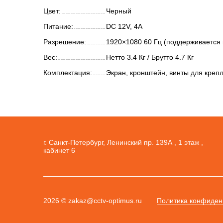
Цвет:
Черный
Питание:
DC 12V, 4А
Разрешение:
1920×1080 60 Гц (поддерживается
Вес:
Нетто 3.4 Кг / Брутто 4.7 Кг
Комплектация:
Экран, кронштейн, винты для крепл
г. Санкт-Петербург, Ленинский пр. 139А , 1 этаж ,
кабинет 6
2026 © zakaz@cctv-optimus.ru
Политика конфиден