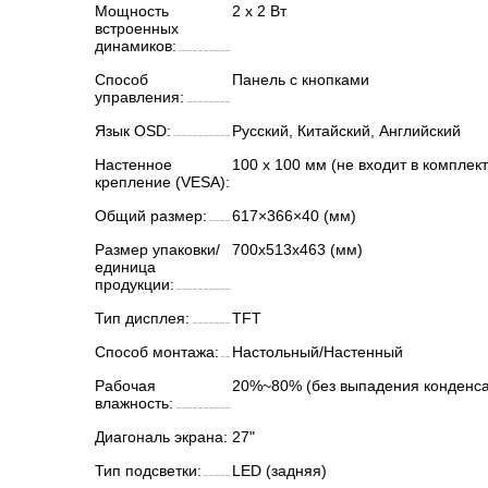
Мощность
2 х 2 Вт
встроенных
динамиков:
Способ
Панель с кнопками
управления:
Язык OSD:
Русский, Китайский, Английский
Настенное
100 x 100 мм (не входит в комплект
крепление (VESA):
Общий размер:
617×366×40 (мм)
Размер упаковки/
700х513х463 (мм)
единица
продукции:
Тип дисплея:
TFT
Способ монтажа:
Настольный/Настенный
Рабочая
20%~80% (без выпадения конденса
влажность:
Диагональ экрана:
27"
Тип подсветки:
LED (задняя)