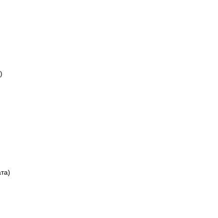
)
та)