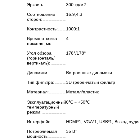
Яркость:
300 кд/м2
Соотношение
16:9,4:3
сторон:
Контрастность:
1000:1
Время отклика
4
пикселя, мс:
Угол обзора
178°/178°
(горизонталь/
вертикаль):
Динамики:
Встроенные динамики
Тип фильтра:
3D гребенчатый фильтр
Материал:
Металл/пластик
Эксплуатационный
0℃ ~ +50℃
температурный
режим:
Интерфейс:
HDMI*1, VGA*1, USB*1, Выход ауди
Потребляемая
35 Вт
мощность: