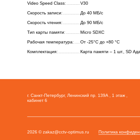
Video Speed Class:
V30
Скорость записи:
До 40 МБ/с
Скорость чтения:
До 90 МБ/с
Тип карты памяти:
Micro SDXC
Рабочая температура:
От -25°C до +80 °C
Комплектация:
Карта памяти – 1 шт., SD Ада
г. Санкт-Петербург, Ленинский пр. 139А , 1 этаж ,
кабинет 6
2026 © zakaz@cctv-optimus.ru
Политика конфиден