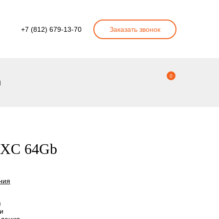
+7 (812) 679-13-70
Заказать звонок
0
ы
SDXC 64Gb
ния
я
и