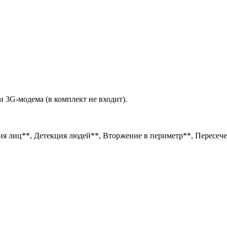
и 3G-модема (в комплект не входит).
ия лиц**, Детекция людей**, Вторжение в периметр**, Пересеч