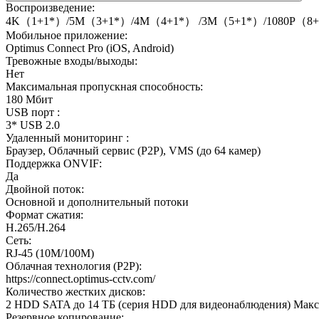
Воспроизведение:
4K（1+1*）/5M（3+1*）/4M（4+1*） /3M（5+1*）/1080P（8
Мобильное приложение:
Optimus Connect Pro (iOS, Android)
Тревожные входы/выходы:
Нет
Максимальная пропускная способность:
180 Мбит
USB порт :
3* USB 2.0
Удаленный мониторинг :
Браузер, Облачный сервис (P2P), VMS (до 64 камер)
Поддержка ONVIF:
Да
Двойной поток:
Основной и дополнительный потоки
Формат сжатия:
H.265/H.264
Сеть:
RJ-45 (10M/100M)
Облачная технология (P2P):
https://connect.optimus-cctv.com/
Количество жестких дисков:
2 HDD SATA до 14 ТБ (серия HDD для видеонаблюдения) Макси
Резервное копирование: