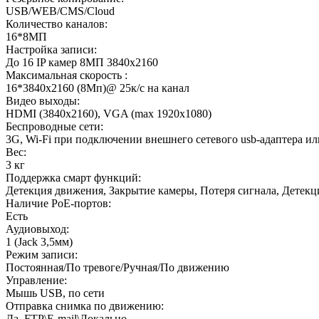
USB/WEB/CMS/Cloud
Количество каналов:
16*8МП
Настройка записи:
До 16 IP камер 8МП 3840х2160
Максимальная скорость :
16*3840х2160 (8Мп)@ 25к/с на канал
Видео выходы:
HDMI (3840х2160), VGA (max 1920х1080)
Беспроводные сети:
3G, Wi-Fi при подключении внешнего сетевого usb-адаптера ил
Вес:
3 кг
Поддержка смарт функций:
Детекция движения, Закрытие камеры, Потеря сигнала, Детекц
Наличие PoE-портов:
Есть
Аудиовыход:
1 (Jack 3,5мм)
Режим записи:
Постоянная/По тревоге/Ручная/По движению
Управление:
Мышь USB, по сети
Отправка снимка по движению:
Да, FTP\E-mail\Локально