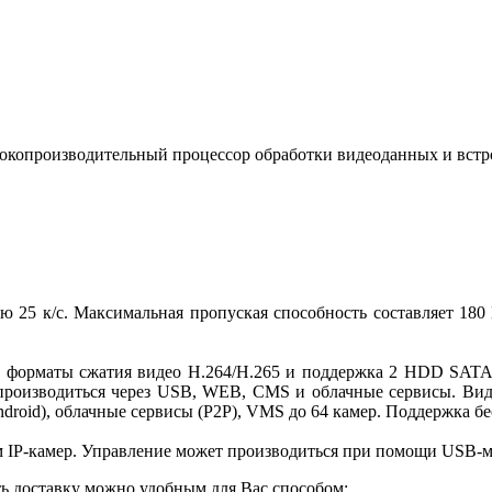
сокопроизводительный процессор обработки видеоданных и вст
ью 25 к/с. Максимальная пропуская способность составляет 1
т форматы сжатия видео H.264/H.265 и поддержка 2 HDD SAT
т производиться через USB, WEB, CMS и облачные сервисы. Ви
ndroid), облачные сервисы (P2P), VMS до 64 камер. Поддержка бе
ом IP-камер. Управление может производиться при помощи USB-
ть доставку можно удобным для Вас способом: