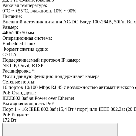
Рабочая температура:
0°С ~ +55°С, влажность 10% ~ 90%
Питание:
Внешний источник питания AC/DC Вход: 100-264В, 50Гц, Вых
Размер:
440х290х50 мм
Операционная система:
Embedded Linux
Формат сжатия аудио:
G711A
Поддерживаемый протокол IP камер:
NETIP, Onvif, RTSP
Расшифровка *:
*Если данную функцию поддерживает камера
Сетевые порты:
16 портов 10/100 Mbps RJ-45 с возможностью автоматического 
PoE Стандарты:
IEEE802.3af /at Power over Ethernet
Выходная мощность PoE:
Порт 1 ~ 16: IEEE 802.3af (15,4 Вт / порт) или IEEE 802.3at (20 
PoE бюджет:
172 Вт