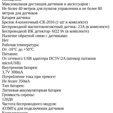
Максимальная дистанция датчиков и аксессуаров :
Не более 40 метров для пультов управления и не более 80
метров для датчиков
Батарея датчика:
Брелок 4-кнопочный-CR-2016 (1 шт в комплекте)
Беспроводной магнитоконтактный датчик- 23A (в комплекте)
Беспроводной ИК детектор- 6f22 9v (в комплекте)
Наличие обратной связи с датчиками:
Нет
Рабочая температура:
От -10°С до +50°С
Питание:
От сетевого USB адаптера DC5V/2A (штекер питания
microUSB)
Внутренняя батарея:
3,7V 300mA
Потребление тока при тревоге:
Не более 350мА
Тип батареи:
Литиевая аккумуляторная батарея
Громкость сирены:
120Дб
Частота беспроводного модуля:
433МГц для подключения датчиков
Комплектация: