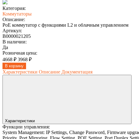
Категория:
Коммутаторы
Описание:
PoE коммутатор с функциями L2 и облачным управлением
Артикул:
В0000021205
В наличии:
Да
Розничная цена:
4668 ₽
3968 ₽
В корзину
Характеристики
Описание
Документация
Характеристики
Функции управления:
System Management: IP Settings, Change Password, Firmware upgrade
Priority, Port Mirroring, Flow Setting, POE Setting, Port Duplex