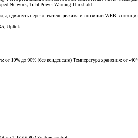
ped Network, Total Power Warning Threshold
кунды, сдвинуть переключатель режима из позиции WEB в пози
45, Uplink
ь: от 10% до 90% (без конденсата) Температура хранения: от -40
Base-T IEEE 802.3x flow control