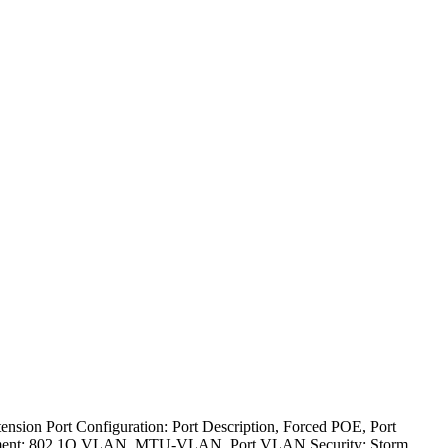
sion Port Configuration: Port Description, Forced POE, Port
Management: 802.1Q VLAN, MTU-VLAN, Port VLAN Security: Storm