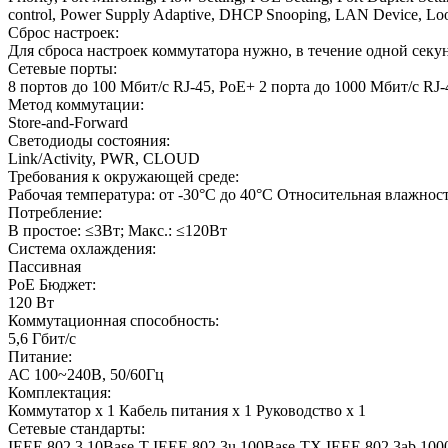
control, Power Supply Adaptive, DHCP Snooping, LAN Device, Loo
Сброс настроек:
Для сброса настроек коммутатора нужно, в течение одной се
Сетевые порты:
8 портов до 100 Мбит/с RJ-45, PoE+ 2 порта до 1000 Мбит/с RJ-
Метод коммутации:
Store-and-Forward
Светодиоды состояния:
Link/Activity, PWR, CLOUD
Требования к окружающей среде:
Рабочая температура: от -30°C до 40°C Относительная влажност
Потребление:
В простое: ≤3Вт; Макс.: ≤120Вт
Система охлаждения:
Пассивная
PoE Бюджет:
120 Вт
Коммутационная способность:
5,6 Гбит/с
Питание:
АС 100~240В, 50/60Гц
Комплектация:
Коммутатор х 1 Кабель питания х 1 Руководство х 1
Сетевые стандарты:
IEEE 802.3 10Base-T IEEE 802.3u 100Base-TX IEEE 802.3ab 1000