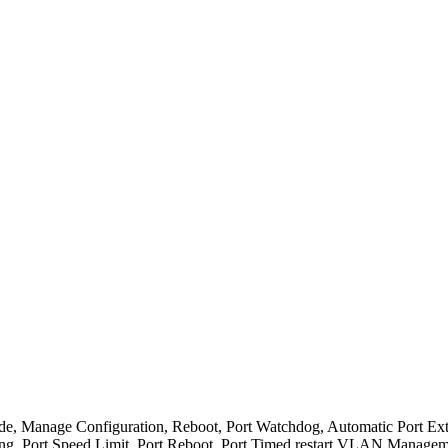
, Manage Configuration, Reboot, Port Watchdog, Automatic Port Exten
 Setting, Port Speed Limit, Port Reboot, Port Timed restart VLAN 