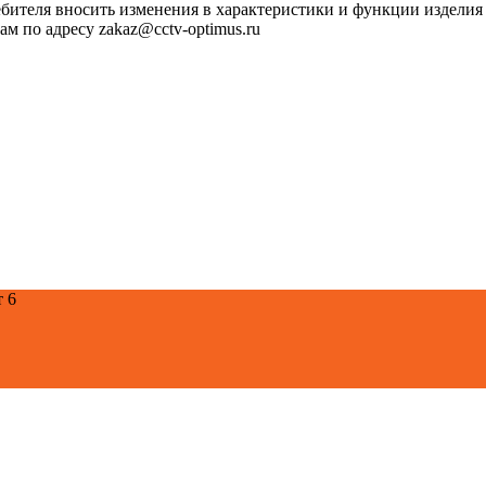
ебителя вносить изменения в характеристики и функции изделия
м по адресу zakaz@cctv-optimus.ru
т 6