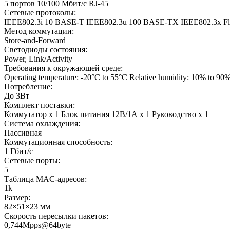
5 портов 10/100 Мбит/с RJ-45
Сетевые протоколы:
IEEE802.3i 10 BASE-T IEEE802.3u 100 BASE-TX IEEE802.3x Fl
Метод коммутации:
Store-and-Forward
Светодиоды состояния:
Power, Link/Activity
Требования к окружающей среде:
Operating temperature: -20°C to 55°C Relative humidity: 10% to 90%
Потребление:
До 3Вт
Комплект поставки:
Коммутатор х 1 Блок питания 12В/1А х 1 Руководство х 1
Система охлаждения:
Пассивная
Коммутационная способность:
1 Гбит/с
Сетевые порты:
5
Таблица MAC-адресов:
1k
Размер:
82×51×23 мм
Скорость пересылки пакетов:
0,744Mpps@64byte