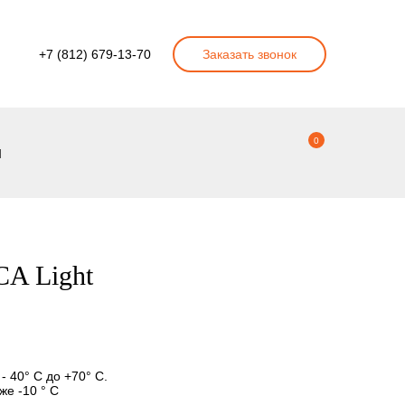
+7 (812) 679-13-70
Заказать звонок
0
ы
CA Light
- 40° С до +70° С.
же -10 ° С