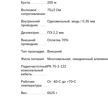
Бухта:
200 м
Волновое
75±3 Ом
сопротивление:
Внутренний
Одножильный, медь / 0,35 мм
проводник:
Диэлектрик:
ПЭ 2,2 мм
Внешний
Оплетка 70%
проводник:
Тип прокладки:
Внешний
Жила питания:
Многожильная, омедненный алюмини
Радиочастотный
РК 75-2-122
коаксиальный
кабель:
Рабочая
От -40◦С до +70◦С
температура:
Вес:
6525 г