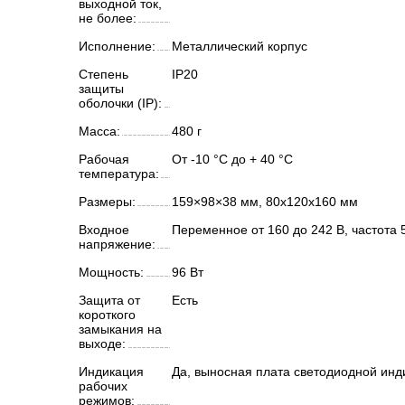
выходной ток,
не более:
Исполнение:
Металлический корпус
Степень
IP20
защиты
оболочки (IP):
Масса:
480 г
Рабочая
От -10 °C до + 40 °C
температура:
Размеры:
159×98×38 мм, 80х120х160 мм
Входное
Переменное от 160 до 242 В, частота 
напряжение:
Мощность:
96 Вт
Защита от
Есть
короткого
замыкания на
выходе:
Индикация
Да, выносная плата светодиодной инд
рабочих
режимов: