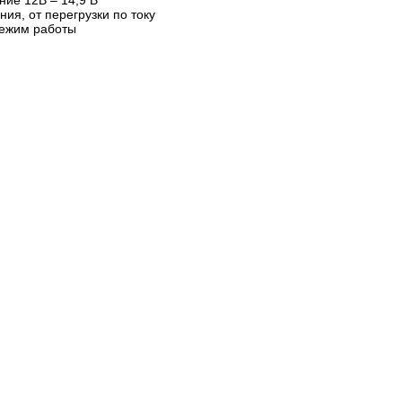
ие 12В – 14,9 В
ия, от перегрузки по току
режим работы