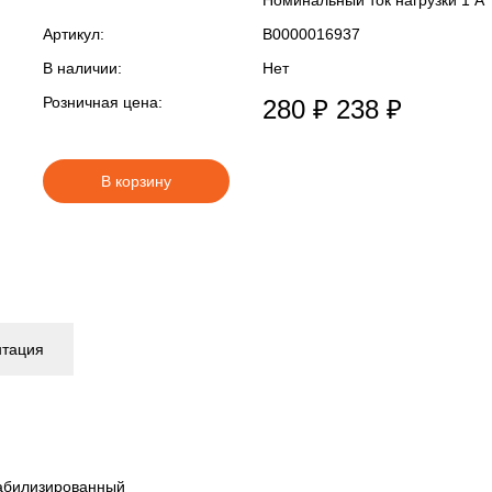
Номинальный ток нагрузки 1 A
Артикул:
В0000016937
В наличии:
Нет
Розничная цена:
280 ₽
238 ₽
В корзину
нтация
табилизированный