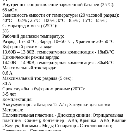
Внутреннее сопротивление заряженной батареи (25°С):
65 мОм
Зависимость емкости от температуры (20 часовой разряд):
40°С - 102% ; 25°С - 100% ; 0°С - 85% ; -15°С - 65% ;
Саморазряд в месяц (25°С):
3%
Рабочий диапазон температур:
Разряд -15~50 °С ; Заряд -10~50 °С ; Хранение 20~50 °С
Буферный режим заряда:
13.60В – 13.80В, температурная компенсация - 18мВ/°С
Циклический режим заряда:
14.50В – 14.90В, температурная компенсация - 30мВ/°С
Максимальный ток заряда:
0,6 A
Максимальный ток разряда (5 сек):
30 A
Срок службы в буферном режиме (20°С):
3-5 лет
Комплектация:
Аккумуляторная батарея 12 А/ч ; Заглушки для клемм
Материал:
Положительная пластина - Диоксид свинца; Отрицательная
пластина - Свинец; Контейнер - ABS; Крышка - ABS; Клапан
- Каучук; Клеммы - Медь; Сепаратор - Стекловолокно;
Электролит - Серная кислота